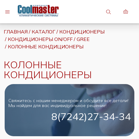
7 (747) 748-81-82
ГЛАВНАЯ
КАТАЛОГ
КОНДИЦИОНЕРЫ
7 (7242) 27-34-34
КОНДИЦИОНЕРЫ ON/OFF
GREE
КОЛОННЫЕ КОНДИЦИОНЕРЫ
КОЛОННЫЕ
КОНДИЦИОНЕРЫ
Свяжитесь с нашим менеджером и обсудите все детали!
Мы найдем для вас индивидуальное решение!
8(7242)27-34-34