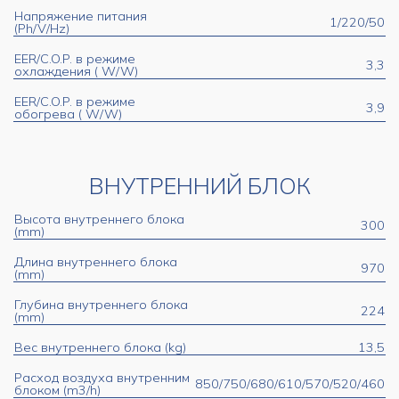
Напряжение питания
1/220/50
(Ph/V/Hz)
EER/C.O.P. в режиме
3,3
охлаждения ( W/W)
EER/C.O.P. в режиме
3,9
обогрева ( W/W)
ВНУТРЕННИЙ БЛОК
Высота внутреннего блока
300
(mm)
Длина внутреннего блока
970
(mm)
Глубина внутреннего блока
224
(mm)
Вес внутреннего блока (kg)
13,5
Расход воздуха внутренним
850/750/680/610/570/520/460
блоком (m3/h)